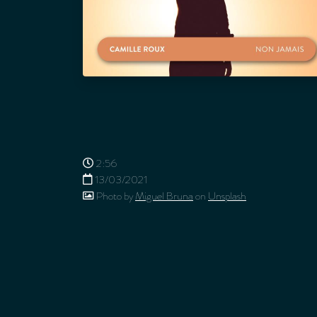
2:56
13/03/2021
Photo by
Miguel Bruna
on
Unsplash