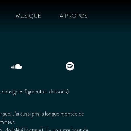
MUSIQUE
A PROPOS
 consignes figurent ci-dessous).
l’orgue. J’ai aussi pris la longue montée de
 mineur.
doublé à l’octave). Il y un autre bout de