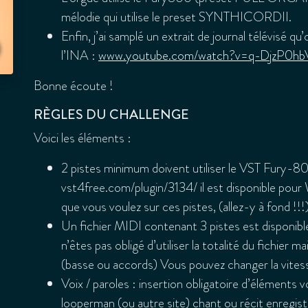
mélodie qui utilise le preset SYNTHICORDII.
Enfin, j’ai samplé un extrait de journal télévisé 
l’INA :
www.youtube.com/watch?v=q-DjzP0hb
Bonne écoute !
RÈGLES DU CHALLENGE
Voici les éléments :
2 pistes minimum doivent utiliser le VST Fury-8
vst4free.com/plugin/3134/ il est disponible pou
que vous voulez sur ces pistes, (allez-y à fond !!!
Un fichier MIDI contenant 3 pistes est disponib
n’êtes pas obligé d’utiliser la totalité du fichier 
(basse ou accords) Vous pouvez changer la vites
Voix / paroles : insertion obligatoire d’éléments 
looperman (ou autre site) chant ou récit enregis